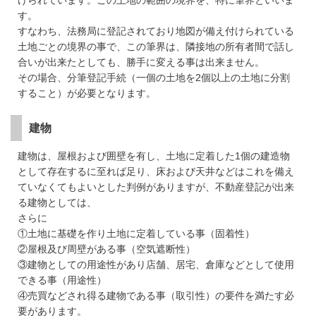
けられています。この土地の範囲の境界を、特に筆界といいま
す。
すなわち、法務局に登記されており地図が備え付けられている
土地ごとの境界の事で、この筆界は、隣接地の所有者間で話し
合いが出来たとしても、勝手に変える事は出来ません。
その場合、分筆登記手続（一個の土地を2個以上の土地に分割
すること）が必要となります。
建物
建物は、屋根および囲壁を有し、土地に定着した1個の建造物
として存在するに至れば足り、床および天井などはこれを備え
ていなくてもよいとした判例がありますが、不動産登記が出来
る建物としては、
さらに
①土地に基礎を作り土地に定着している事（固着性）
②屋根及び周壁がある事（空気遮断性）
③建物としての用途性があり店舗、居宅、倉庫などとして使用
できる事（用途性）
④売買などされ得る建物である事（取引性）の要件を満たす必
要があります。