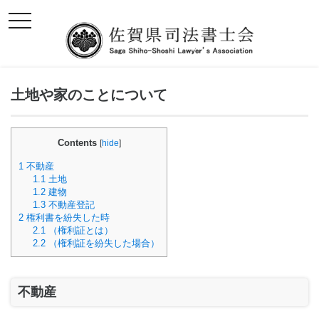
toggle
navigation
土地や家のことについて
Contents
[
hide
]
1
不動産
1.1
土地
1.2
建物
1.3
不動産登記
2
権利書を紛失した時
2.1
（権利証とは）
2.2
（権利証を紛失した場合）
不動産