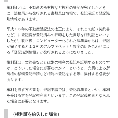
権利証とは、不動産の所有権など権利の登記が完了したとき
に、法務局から発行される書類又は情報で、登記済証と登記識
別情報があります。
平成１６年の不動産登記法の改正により、それまで紙（契約書
など）に登記官が登記済みの押印をした書類を権利証といいま
したが、改正後、コンピューター化された法務局からは、登記
が完了すると１２桁のアルファベットと数字の組み合わせによ
る「登記識別情報」が発行されるようになりました。
権利証は、契約書などとは別の権利の登記を証明するものです
が、どういった場合に必要なのか？ というと、売買による所
有権の移転登記申請など権利の登記をする際に添付する必要が
あります。
権利を渡す方の事を、登記申請では、登記義務者といい、権利
を受ける方を登記権利者といいます。この登記義務者となられ
た場合に必要となります。
（権利証を紛失した場合）