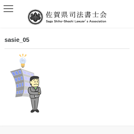
toggle
navigation
sasie_05